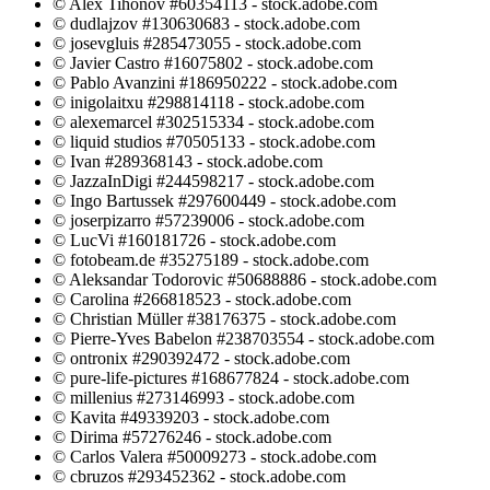
© Alex Tihonov #60354113 - stock.adobe.com
© dudlajzov #130630683 - stock.adobe.com
© josevgluis #285473055 - stock.adobe.com
© Javier Castro #16075802 - stock.adobe.com
© Pablo Avanzini #186950222 - stock.adobe.com
© inigolaitxu #298814118 - stock.adobe.com
© alexemarcel #302515334 - stock.adobe.com
© liquid studios #70505133 - stock.adobe.com
© Ivan #289368143 - stock.adobe.com
© JazzaInDigi #244598217 - stock.adobe.com
© Ingo Bartussek #297600449 - stock.adobe.com
© joserpizarro #57239006 - stock.adobe.com
© LucVi #160181726 - stock.adobe.com
© fotobeam.de #35275189 - stock.adobe.com
© Aleksandar Todorovic #50688886 - stock.adobe.com
© Carolina #266818523 - stock.adobe.com
© Christian Müller #38176375 - stock.adobe.com
© Pierre-Yves Babelon #238703554 - stock.adobe.com
© ontronix #290392472 - stock.adobe.com
© pure-life-pictures #168677824 - stock.adobe.com
© millenius #273146993 - stock.adobe.com
© Kavita #49339203 - stock.adobe.com
© Dirima #57276246 - stock.adobe.com
© Carlos Valera #50009273 - stock.adobe.com
© cbruzos #293452362 - stock.adobe.com