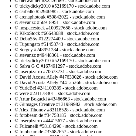
© dietwalther #82526589 - stock.adobe.com
© trickydicky2010 #52169170 - stock.adobe.com
© carballo #52946985 - stock.adobe.com
© arenaphotouk #50842022 - stock.adobe.com
© stevanzz #56918951 - stock.adobe.com
© nospacestock #100927658 - stock.adobe.com
© KikoStock #66643688 - stock.adobe.com
© Debu55y #122274409 - stock.adobe.com
© Tupungato #51458743 - stock.adobe.com
© Sergey #248951284 - stock.adobe.com
© stevanzz #49448361 - stock.adobe.com
© trickydicky2010 #52169170 - stock.adobe.com
© Salva G C #167491297 - stock.adobe.com
© joserpizarro #70673731 - stock.adobe.com
© David Acosta Allely #47633026 - stock.adobe.com
© David Acosta Allely #44125266 - stock.adobe.com
© YuricBel #241109389 - stock.adobe.com
© were #231178301 - stock.adobe.com
© Artur Bogacki #43466663 - stock.adobe.com
© Giimages Creative #131989982 - stock.adobe.com
© Alex Tihonov #83118528 - stock.adobe.com
© fotobeam.de #34758185 - stock.adobe.com
© joserpizarro #44415677 - stock.adobe.com
© Fulcanelli #58184296 - stock.adobe.com
© fotobeam.de #33682657 - stock.adobe.com