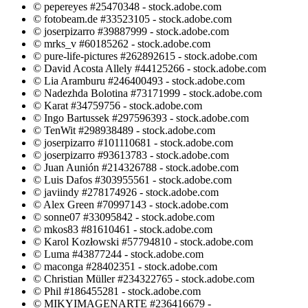
© pepereyes #25470348 - stock.adobe.com
© fotobeam.de #33523105 - stock.adobe.com
© joserpizarro #39887999 - stock.adobe.com
© mrks_v #60185262 - stock.adobe.com
© pure-life-pictures #262892615 - stock.adobe.com
© David Acosta Allely #44125266 - stock.adobe.com
© Lia Aramburu #246400493 - stock.adobe.com
© Nadezhda Bolotina #73171999 - stock.adobe.com
© Karat #34759756 - stock.adobe.com
© Ingo Bartussek #297596393 - stock.adobe.com
© TenWit #298938489 - stock.adobe.com
© joserpizarro #101110681 - stock.adobe.com
© joserpizarro #93613783 - stock.adobe.com
© Juan Aunión #214326788 - stock.adobe.com
© Luis Dafos #303955561 - stock.adobe.com
© javiindy #278174926 - stock.adobe.com
© Alex Green #70997143 - stock.adobe.com
© sonne07 #33095842 - stock.adobe.com
© mkos83 #81610461 - stock.adobe.com
© Karol Kozłowski #57794810 - stock.adobe.com
© Luma #43877244 - stock.adobe.com
© maconga #28402351 - stock.adobe.com
© Christian Müller #234322765 - stock.adobe.com
© Phil #186455281 - stock.adobe.com
© MIKYIMAGENARTE #236416679 -