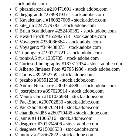
stock.adobe.com
© pkazmierczak #210471691 - stock.adobe.com
© diegograndi #279981937 - stock.adobe.com
© Kavalenkava #160827005 - stock.adobe.com
© kite_rin #247579783 - stock.adobe.com
© Brian Scantlebury #252480382 - stock.adobe.com
© Ewald Fröch #165982518 - stock.adobe.com
© Voyagerix #353086664 - stock.adobe.com
© Voyagerix #349438873 - stock.adobe.com
© Tupungato #190221721 - stock.adobe.com
© tronixAS #141335735 - stock.adobe.com
© Curioso.Photography #187317934 - stock.adobe.com
© Alberto Jiménez Foto #27954936 - stock.adobe.com
© Carlos #392292759 - stock.adobe.com
© pszabo #305512338 - stock.adobe.com
© Andrei Nekrassov #300756886 - stock.adobe.com
© joserpizarro #397029914 - stock.adobe.com
© Mauro Carli #101026934 - stock.adobe.com
© PackShot #290702830 - stock.adobe.com
© PackShot #290702414 - stock.adobe.com
© chandlervid85 #260779485 - stock.adobe.com
© jannis #141006716 - stock.adobe.com
© deagreez #301394506 - stock.adobe.com
© deagreez #215008533 - stock.adobe.com
© undrey #218567822 - stock.adobe.com