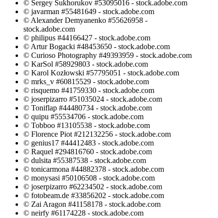
© Sergey Sukhorukov #53095016 - stock.adobe.com
© javarman #55481649 - stock.adobe.com
© Alexander Demyanenko #55626958 -
stock.adobe.com
© philipus #44166427 - stock.adobe.com
© Artur Bogacki #48453650 - stock.adobe.com
© Curioso Photography #49393959 - stock.adobe.com
© KarSol #58929803 - stock.adobe.com
© Karol Kozłowski #57795051 - stock.adobe.com
© mrks_v #60815529 - stock.adobe.com
© risquemo #41759330 - stock.adobe.com
© joserpizarro #51035024 - stock.adobe.com
© Toniflap #44480734 - stock.adobe.com
© quipu #55534706 - stock.adobe.com
© Tobboo #13105538 - stock.adobe.com
© Florence Piot #212132256 - stock.adobe.com
© genius17 #44412483 - stock.adobe.com
© Raquel #294816760 - stock.adobe.com
© dulsita #55387538 - stock.adobe.com
© tonicarmona #44882378 - stock.adobe.com
© monysasi #50106508 - stock.adobe.com
© joserpizarro #62234502 - stock.adobe.com
© fotobeam.de #33856202 - stock.adobe.com
© Zai Aragon #41158178 - stock.adobe.com
© neirfy #61174228 - stock.adobe.com