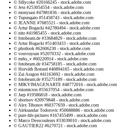
© Sillycoke #20166245 - stock.adobe.com
© Jess #253054554 - stock.adobe.com
© monysasi #47881836 - stock.adobe.com
© Tupungato #51458743 - stock.adobe.com
© JEANNE #7685521 - stock.adobe.com
© Artur Bogacki #42780494 - stock.adobe.com
© nito #41985455 - stock.adobe.com
© fotobeam.de #33684829 - stock.adobe.com
© Artur Bogacki #51403433 - stock.adobe.com
© photlook #62606230 - stock.adobe.com
© vouvraysan #52070332 - stock.adobe.com
© mrks_v #60220914 - stock.adobe.com
© fotobeam.de #34758185 - stock.adobe.com
© Horváth Botond #40894165 - stock.adobe.com
© Zai Aragon #41163692 - stock.adobe.com
© fotobeam.de #35275189 - stock.adobe.com
© MIKYIMAGENARTE #48772016 - stock.adobe.com
© miomicron #55637054 - stock.adobe.com
© Jarp #19586818 - stock.adobe.com
© sborisov #20979848 - stock.adobe.com
© Alex Tihonov #60377659 - stock.adobe.com
© Aleksandar Todorovic #50688886 - stock.adobe.com
© pure-life-pictures #167455499 - stock.adobe.com
© Marco Desscouleurs #33039010 - stock.adobe.com
© GAUTIER22 #6270721 - stock.adobe.com