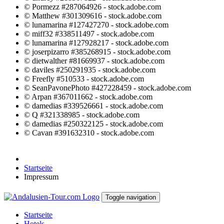
© Pormezz #287064926 - stock.adobe.com
© Matthew #301309616 - stock.adobe.com
© lunamarina #127427270 - stock.adobe.com
© miff32 #338511497 - stock.adobe.com
© lunamarina #127928217 - stock.adobe.com
© joserpizarro #385268915 - stock.adobe.com
© dietwalther #81669937 - stock.adobe.com
© daviles #250291935 - stock.adobe.com
© Freefly #510533 - stock.adobe.com
© SeanPavonePhoto #427228459 - stock.adobe.com
© Arpan #367011662 - stock.adobe.com
© damedias #339526661 - stock.adobe.com
© Q #321338985 - stock.adobe.com
© damedias #250322125 - stock.adobe.com
© Cavan #391632310 - stock.adobe.com
Startseite
Impressum
Toggle navigation
Startseite
Hotels