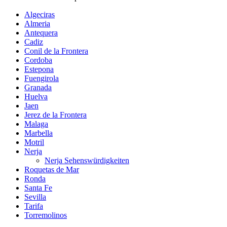
Algeciras
Almeria
Antequera
Cadiz
Conil de la Frontera
Cordoba
Estepona
Fuengirola
Granada
Huelva
Jaen
Jerez de la Frontera
Malaga
Marbella
Motril
Nerja
Nerja Sehenswürdigkeiten
Roquetas de Mar
Ronda
Santa Fe
Sevilla
Tarifa
Torremolinos